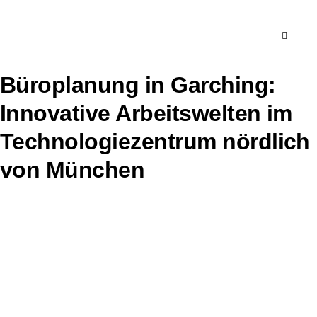
Büroplanung in Garching:
Innovative Arbeitswelten im
Technologiezentrum nördlich
von München
Vom jungen Tech-Unternehmen im Forschungscampus
bis zum etablierten Mittelständler im Gewerbegebiet –
wir planen Büros in Garching, die dem hohen Anspruch
eines der innovativsten Standorte Bayerns gerecht
werden.
DIREKT ANFRAGEN